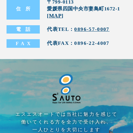
〒799-0113
愛媛県四国中央市妻鳥町1672-1
住
所
[
MAP
]
代表TEL：
0896-57-0007
電
話
代表FAX：0896-22-4007
FA
X
エスエスオートでは当社に魅力を感じて
働いてくれる方を全力で受け入れ、
一人ひとりを大切にします