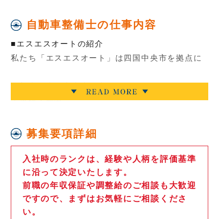
自動車整備士の仕事内容
■エスエスオートの紹介
私たち「エスエスオート」は四国中央市を拠点に
・新車販売・中古車販売・マイカーリース
・車検・整備
・鈑金・修理
・カー用品の買取販売
募集要項詳細
・保険
などを行う会社です！
入社時のランクは、経験や人柄を評価基準
に沿って決定いたします。
前職の年収保証や調整給のご相談も大歓迎
販売だけではなく、車検整備や修理なども一貫し
ですので、まずはお気軽にご相談くださ
て行える強みを活かし、「クルマのことは全部任
い。
せることができる」そんな存在になれるよう日々