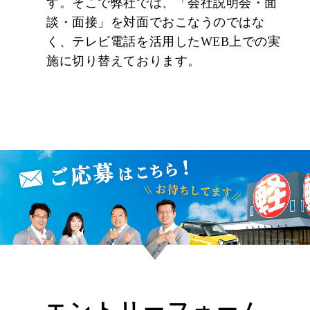
す。そこで弊社では、「会社説明会・面
イブリッドカーなど様々な車種に携われるので最
談・面接」を対面でおこなうのではな
新技術が学べて、正確な技術力を持った整備士に
く、テレビ電話を活用したWEB上での実
なることができます。
施に切り替えております。
★社員が自信をもってお伝えしたい、「居心地の
いい企業」です！
社員は家族。だから福利厚生には力を入れます。