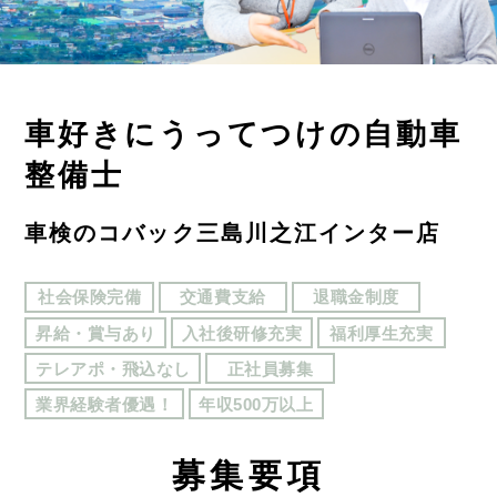
車好きにうってつけの自動車
整備士
車検のコバック三島川之江インター店
社会保険完備
交通費支給
退職金制度
昇給・賞与あり
入社後研修充実
福利厚生充実
テレアポ・飛込なし
正社員募集
業界経験者優遇！
年収500万以上
募
集要項