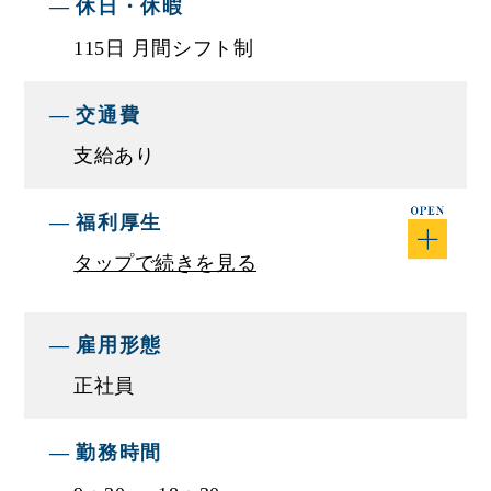
休日・休暇
■仕事内容
エスエスオートでは自動車の整備、メンテナンス
115日 月間シフト制
のお仕事を行って頂きます。
未経験の方や、経験の浅い方でもすぐに活躍でき
交通費
るよう研修をご用意しています。自動車の構造や
支給あり
仕組みを体系的に学ぶことができます。研修が終
わった後もすぐに仕事をするのではなく先輩と一
福利厚生
緒に実務をしていくので仕事に慣れやすいです。
まずはオイル交換や接客などのカンタンな業務か
タップで続きを見る
ら挑戦していきましょう。
自動車が好きな方や、好奇心と探求心を持って仕
雇用形態
事をしたい方におススメです。
正社員
■仕事に関して
・軽自動車から輸入車まで幅広い車種の一般整備
勤務時間
や点検、車検、修理などをお願いします。