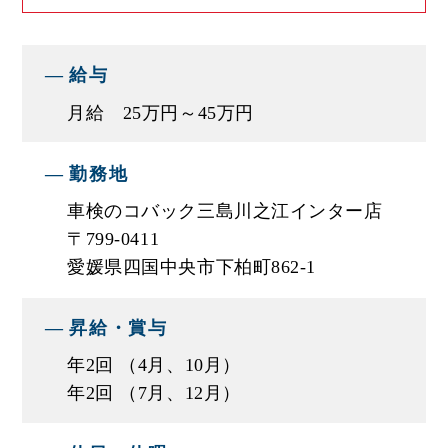
業務をおこなっています。
給与
今後も、地域とのつながりを大切にし、”親切・楽
しい・元気なお店”としてお客様のお役に立てるよ
月給 25万円～45万円
う努めてまいります。
勤務地
■エスエスオートの整備士の特徴
車検のコバック三島川之江インター店
★未経験でも整備士になれる！充実の研修制度で
〒799-0411
未経験者でも安心！
愛媛県四国中央市下柏町862-1
★資格取得支援制度で資格取得のサポートをしま
す！
昇給・賞与
★クラウドサービスや各種システムの活用で無駄
年2回 （4月、10月）
な業務をカット！残業時間の短縮に努めています
年2回 （7月、12月）
★福利厚生充実で、家族も嬉しい！