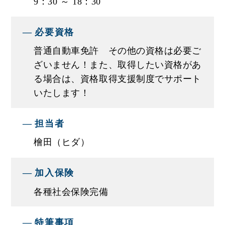
9：30 ～ 18：30
・まずは､簡単な業務からスタートし､整備工場で
の専門知識や技術を修得してもらいます。
必要資格
・慣れてきたら3級整備士、2級整備士の資格、ま
普通自動車免許 その他の資格は必要ご
たは検査員の資格に挑戦し､国家資格を取得して活
ざいません！また、取得したい資格があ
躍の幅を広げましょう。
る場合は、資格取得支援制度でサポート
いたします！
■モデル年収例
【モデル年収例】
担当者
年収330万円／22歳 ／未経験
檜田（ヒダ）
年収400万円／25歳 ／経験3年
年収550万円／29歳 ／経験7年
※内定後は試験雇用期間内で複数の面談と評価フ
加入保険
ィードバックを通じて給与を確定致します。ご希
各種社会保険完備
望の給与と能力・スキルの観点から調整しますの
で安心です。
特筆事項