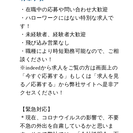
・在職中の応募や問い合わせ大歓迎
■入社後のサポートについて
・ハローワークにはない特別な求人で
★作業の手順､整備士としての注意点や心構えなど
す！
を､先輩の整備士たちが一つひとつ丁寧に教えてい
・未経験者、経験者大歓迎
きます！
・飛び込み営業なし
資格はいりません。知識・経験よりも｢好きな車に
・職種により時短勤務可能なので、ご相
携わりたい｣｢地元で長く働きたい」という気持ち
談ください！
があれば大丈夫です！
※indeedから求人をご覧の方は画面上の
「今すぐ応募する」もしくは「求人を見
★業務のこと､資格取得のことでわからないことな
る／応募する」から弊社サイトへ是非ア
どがあれば､遠慮なく周りの先輩たちに質問してく
クセスください！
ださいね｡みんなであなたの成長をバックアップし
ていきます。
【緊急対応】
＊現在、コロナウイルスの影響で、不要
★年収アップを目指しましょう！
不急の外出を自粛しているかと思いま
国産車から輸入車まで、さらには電気自動車やハ