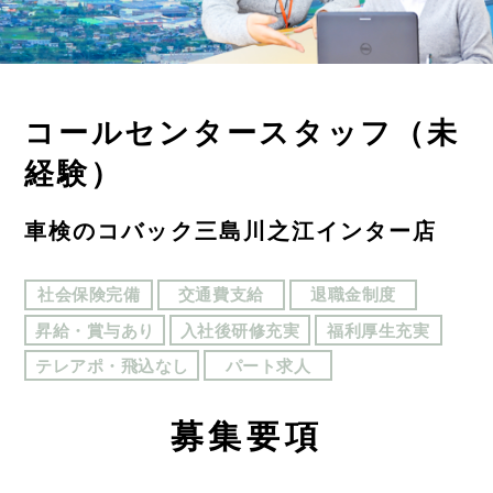
コールセンタースタッフ（未
経験）
車検のコバック三島川之江インター店
社会保険完備
交通費支給
退職金制度
昇給・賞与あり
入社後研修充実
福利厚生充実
テレアポ・飛込なし
パート求人
募
集要項