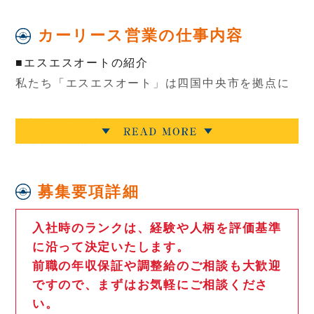
カーリース営業の仕事内容
■エスエスオートの紹介
私たち「エスエスオート」は四国中央市を拠点に
・新車販売・中古車販売・マイカーリース
・車検・整備
・鈑金・修理
・カー用品の買取販売
募集要項詳細
・保険
などを行う会社です！
入社時のランクは、経験や人柄を評価基準
に沿って決定いたします。
前職の年収保証や調整給のご相談も大歓迎
販売だけではなく、車検整備や修理なども一貫し
ですので、まずはお気軽にご相談くださ
て行える強みを活かし、「クルマのことは全部任
い。
せることができる」そんな存在になれるよう日々