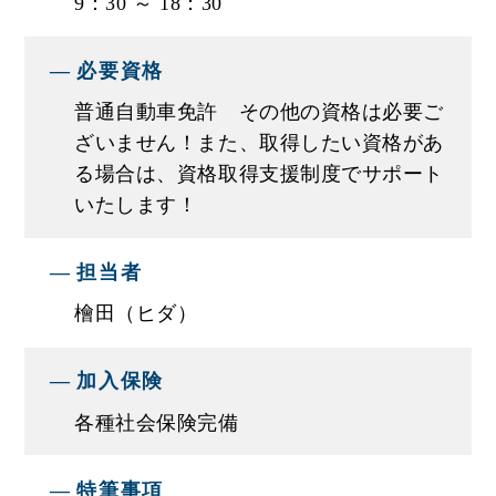
9：30 ～ 18：30
※内定後は試験雇用期間内で複数の面談と評価フ
ィードバックを通じて給与を確定致します。ご希
必要資格
望の給与と能力・スキルの観点から調整しますの
普通自動車免許 その他の資格は必要ご
で安心です。
ざいません！また、取得したい資格があ
る場合は、資格取得支援制度でサポート
■入社後のサポートについて
いたします！
★営業としての注意点や心構えなどを､営業職の先
輩たちが一つひとつ丁寧に教えていきます！
担当者
資格はいりません。知識・経験よりも｢好きな車に
檜田（ヒダ）
携わりたい｣｢地元で長く働きたい」という気持ち
があれば大丈夫です！
加入保険
★業務のこと､資格取得のことでわからないことな
各種社会保険完備
どがあれば､遠慮なく周りの先輩たちに質問してく
ださいね｡みんなであなたの成長をバックアップし
特筆事項