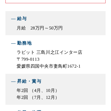
業務をおこなっています。
給与
今後も、地域とのつながりを大切にし、”親切・楽
しい・元気なお店”としてお客様のお役に立てるよ
月給 28万円～50万円
う努めてまいります。
勤務地
■エスエスオートの営業の特徴
ラビット 三島川之江インター店
★完全反響型の営業（飛び込み営業は一切なし
〒799-0113
で、お問い合わせがあった際にご対応します）
愛媛県四国中央市妻鳥町1672-1
で、効率良く稼げる！
★クラウドサービスや各種システムの活用で無駄
昇給・賞与
な業務をカット！残業時間の短縮に努めています
年2回 （4月、10月）
★福利厚生充実で、家族も嬉しい！
年2回 （7月、12月）
★充実の研修制度で未経験者でも安心！