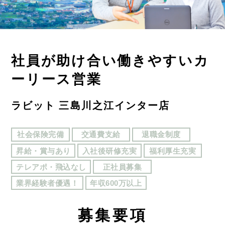
社員が助け合い働きやすいカ
ーリース営業
ラビット 三島川之江インター店
社会保険完備
交通費支給
退職金制度
昇給・賞与あり
入社後研修充実
福利厚生充実
テレアポ・飛込なし
正社員募集
業界経験者優遇！
年収600万以上
募
集要項