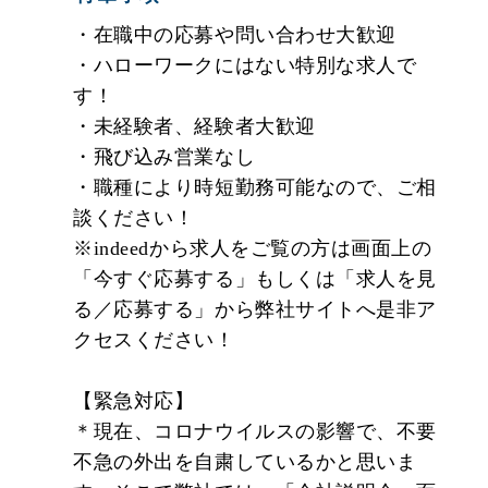
ていきます。
・在職中の応募や問い合わせ大歓迎
・ハローワークにはない特別な求人で
★年収アップを目指しましょう！
す！
明確な評価制度とキャリアパスがあるので、頑張
・未経験者、経験者大歓迎
れば頑張るだけ給与に反映されるシステムがあり
・飛び込み営業なし
ます！
・職種により時短勤務可能なので、ご相
談ください！
★社員が自信をもってお伝えしたい、「居心地の
※indeedから求人をご覧の方は画面上の
いい企業」です！
「今すぐ応募する」もしくは「求人を見
社員は家族。だから福利厚生には力を入れます。
る／応募する」から弊社サイトへ是非ア
クセスください！
【緊急対応】
＊現在、コロナウイルスの影響で、不要
不急の外出を自粛しているかと思いま