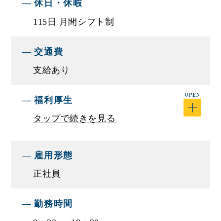
休日・休暇
■仕事内容
カーリースに関する提案営業をお任せいたしま
115日 月間シフト制
す。
予算的な問題で新車の購入が難しいお客様や、メ
交通費
ンテナンスが気になるというお客様に対し、新車
支給あり
や中古車の購入ではなく、リース（貸し出し）と
いう形で車を提供いたします。
福利厚生
■仕事に関して
タップで続きを見る
中古車の貸し出し
雇用形態
■モデル年収例
正社員
【モデル年収例】
年収400万円／25歳 ／経験3年
年収450万円／26歳 ／経験4年
勤務時間
年収800万円／29歳／経験10年