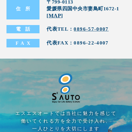
〒799-0113
愛媛県四国中央市妻鳥町1672-1
住
所
[
MAP
]
代表TEL：
0896-57-0007
電
話
代表FAX：0896-22-4007
FA
X
エスエスオートでは当社に魅力を感じて
働いてくれる方を全力で受け入れ、
一人ひとりを大切にします