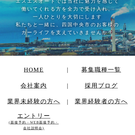
エスエスオートでは当社に魅力を感じて
働いてくれる方を全力で受け入れ、
一人ひとりを大切にします
私たちと一緒に、四国中央市のお客様の
カーライフを支えていきませんか？
HOME
募集職種一覧
会社案内
採用ブログ
業界未経験の方へ
業界経験者の方へ
エントリー
(面接予約・WEB面接予約・
会社説明会)