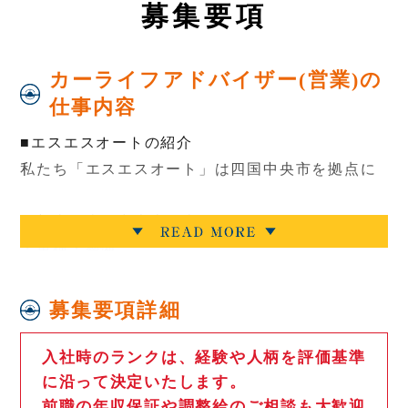
募
集要項
カーライフアドバイザー(営業)の
仕事内容
■エスエスオートの紹介
私たち「エスエスオート」は四国中央市を拠点に
・新車販売・中古車販売・マイカーリース
・車検・整備
・鈑金・修理
・カー用品の買取販売
募集要項詳細
・保険
などを行う会社です！
入社時のランクは、経験や人柄を評価基準
に沿って決定いたします。
前職の年収保証や調整給のご相談も大歓迎
販売だけではなく、車検整備や修理なども一貫し