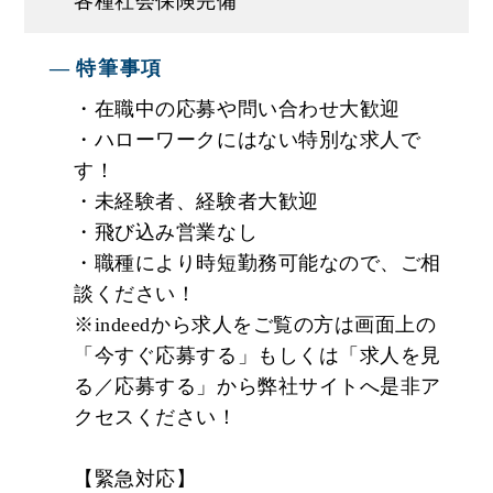
各種社会保険完備
★業務のこと､資格取得のことでわからないことな
どがあれば､遠慮なく周りの先輩たちに質問してく
特筆事項
ださいね｡みんなであなたの成長をバックアップし
・在職中の応募や問い合わせ大歓迎
ていきます。
・ハローワークにはない特別な求人で
す！
★年収アップを目指しましょう！
・未経験者、経験者大歓迎
明確な評価制度とキャリアパスがあるので、頑張
・飛び込み営業なし
れば頑張るだけ給与に反映されるシステムがあり
・職種により時短勤務可能なので、ご相
ます！
談ください！
※indeedから求人をご覧の方は画面上の
★社員が自信をもってお伝えしたい、「居心地の
「今すぐ応募する」もしくは「求人を見
いい企業」です！
る／応募する」から弊社サイトへ是非ア
社員は家族。だから福利厚生には力を入れます。
クセスください！
【緊急対応】