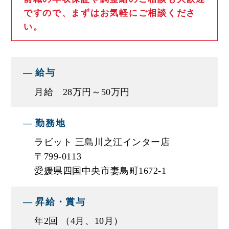
ですので、まずはお気軽にご相談くださ
て行える強みを活かし、「クルマのことは全部任
い。
せることができる」そんな存在になれるよう日々
業務をおこなっています。
給与
今後も、地域とのつながりを大切にし、”親切・楽
しい・元気なお店”としてお客様のお役に立てるよ
月給 28万円～50万円
う努めてまいります。
勤務地
■エスエスオートの営業の特徴
ラビット 三島川之江インター店
★完全反響型の営業（飛び込み営業は一切なし
〒799-0113
で、お問い合わせがあった際にご対応します）
愛媛県四国中央市妻鳥町1672-1
で、効率良く稼げる！
★クラウドサービスや各種システムの活用で無駄
昇給・賞与
な業務をカット！残業時間の短縮に努めています
年2回 （4月、10月）
★福利厚生充実で、家族も嬉しい！