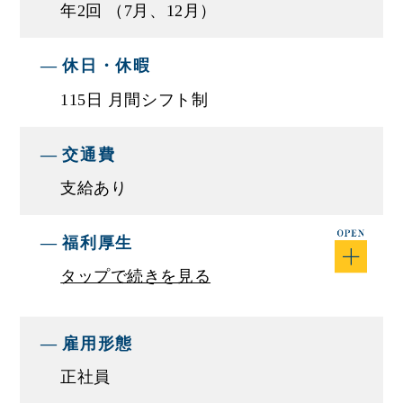
年2回 （7月、12月）
★充実の研修制度で未経験者でも安心！
休日・休暇
■仕事内容
自動車販売における営業職の仕事です。まずはお
115日 月間シフト制
客様の希望する車種や予算などをヒアリングしま
す。商談ルームのモニターを使い、内装のカラー
交通費
変更やオプションのご相談に乗ります。その場で
支給あり
即決される方もいますが納車のすり合わせなどを
ふくめ、成約までは2～3回の接客で車を販売しま
福利厚生
す。
タップで続きを見る
■仕事に関して
車の提案、販売
雇用形態
正社員
■モデル年収例