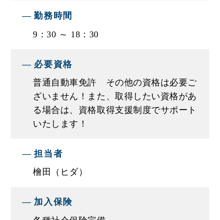
【モデル年収例】
年収400万円／25歳 ／経験3年
勤務時間
年収450万円／26歳 ／経験4年
9：30 ～ 18：30
年収800万円／29歳／経験10年
※内定後は試験雇用期間内で複数の面談と評価フ
必要資格
ィードバックを通じて給与を確定致します。ご希
普通自動車免許 その他の資格は必要ご
望の給与と能力・スキルの観点から調整しますの
ざいません！また、取得したい資格があ
で安心です。
る場合は、資格取得支援制度でサポート
いたします！
■入社後のサポートについて
★営業としての注意点や心構えなどを､営業職の先
担当者
輩たちが一つひとつ丁寧に教えていきます！
檜田（ヒダ）
資格はいりません。知識・経験よりも｢好きな車に
携わりたい｣｢地元で長く働きたい」という気持ち
があれば大丈夫です！
加入保険