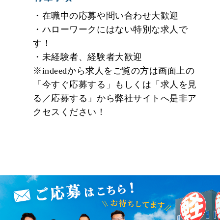
ていきます。
・在職中の応募や問い合わせ大歓迎
・ハローワークにはない特別な求人で
★年収アップを目指しましょう！
す！
明確な評価制度とキャリアパスがあるので、頑張
・未経験者、経験者大歓迎
れば頑張るだけ給与に反映されるシステムがあり
※indeedから求人をご覧の方は画面上の
ます！
「今すぐ応募する」もしくは「求人を見
る／応募する」から弊社サイトへ是非ア
★社員が自信をもってお伝えしたい、「居心地の
クセスください！
いい企業」です！
社員は家族。だから福利厚生には力を入れます。