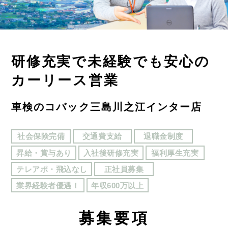
研修充実で未経験でも安心の
カーリース営業
車検のコバック三島川之江インター店
社会保険完備
交通費支給
退職金制度
昇給・賞与あり
入社後研修充実
福利厚生充実
テレアポ・飛込なし
正社員募集
業界経験者優遇！
年収600万以上
募
集要項