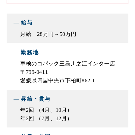
業務をおこなっています。
給与
今後も、地域とのつながりを大切にし、”親切・楽
しい・元気なお店”としてお客様のお役に立てるよ
月給 28万円～50万円
う努めてまいります。
勤務地
■エスエスオートの営業の特徴
車検のコバック三島川之江インター店
★完全反響型の営業（飛び込み営業は一切なし
〒799-0411
で、お問い合わせがあった際にご対応します）
愛媛県四国中央市下柏町862-1
で、効率良く稼げる！
★クラウドサービスや各種システムの活用で無駄
昇給・賞与
な業務をカット！残業時間の短縮に努めています
年2回 （4月、10月）
★福利厚生充実で、家族も嬉しい！
年2回 （7月、12月）
★充実の研修制度で未経験者でも安心！