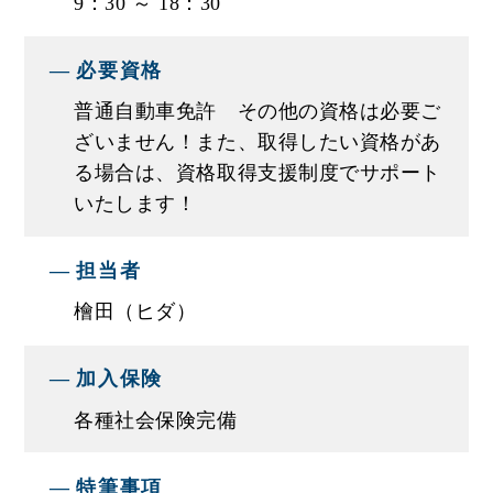
9：30 ～ 18：30
※内定後は試験雇用期間内で複数の面談と評価フ
ィードバックを通じて給与を確定致します。ご希
必要資格
望の給与と能力・スキルの観点から調整しますの
普通自動車免許 その他の資格は必要ご
で安心です。
ざいません！また、取得したい資格があ
る場合は、資格取得支援制度でサポート
■入社後のサポートについて
いたします！
★営業としての注意点や心構えなどを､営業職の先
輩たちが一つひとつ丁寧に教えていきます！
担当者
資格はいりません。知識・経験よりも｢好きな車に
檜田（ヒダ）
携わりたい｣｢地元で長く働きたい」という気持ち
があれば大丈夫です！
加入保険
★業務のこと､資格取得のことでわからないことな
各種社会保険完備
どがあれば､遠慮なく周りの先輩たちに質問してく
ださいね｡みんなであなたの成長をバックアップし
特筆事項