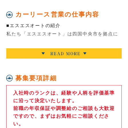
カーリース営業の仕事内容
■エスエスオートの紹介
私たち「エスエスオート」は四国中央市を拠点に
・新車販売・中古車販売・マイカーリース
・車検・整備
・鈑金・修理
・カー用品の買取販売
募集要項詳細
・保険
などを行う会社です！
入社時のランクは、経験や人柄を評価基準
に沿って決定いたします。
前職の年収保証や調整給のご相談も大歓迎
販売だけではなく、車検整備や修理なども一貫し
ですので、まずはお気軽にご相談くださ
て行える強みを活かし、「クルマのことは全部任
い。
せることができる」そんな存在になれるよう日々