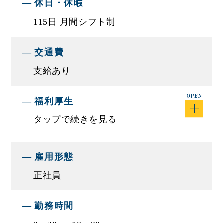
休日・休暇
■仕事内容
カーリースに関する提案営業をお任せいたしま
115日 月間シフト制
す。
予算的な問題で新車の購入が難しいお客様や、メ
交通費
ンテナンスが気になるというお客様に対し、新車
支給あり
や中古車の購入ではなく、リース（貸し出し）と
いう形で車を提供いたします。
福利厚生
■仕事に関して
タップで続きを見る
中古車の貸し出し
雇用形態
■モデル年収例
正社員
【モデル年収例】
年収400万円／25歳 ／経験3年
年収450万円／26歳 ／経験4年
勤務時間
年収800万円／29歳／経験10年