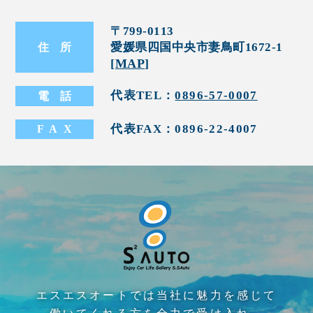
〒799-0113
愛媛県四国中央市妻鳥町1672-1
住
所
[
MAP
]
代表TEL：
0896-57-0007
電
話
代表FAX：0896-22-4007
FA
X
エスエスオートでは当社に魅力を感じて