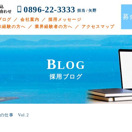
0896-22-3333
込
担当 / 矢野
合わせ
募
ブログ
会社案内
採用メッセージ
未経験の方へ
業界経験者の方へ
アクセスマップ
B
LOG
採用ブログ
仕事 Vol.2